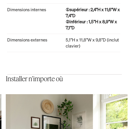
Dimensions internes
①supérieur : 2,4”H x 11,6”W x
7,4”D
②inférieur : 1,5”H x 8,9”W x
7,1”D
Dimensions externes
5,1”H x 11,8”W x 9,8”D (inclut
clavier)
Installer n'importe où