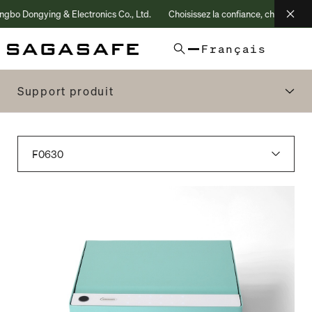
bo Dongying & Electronics Co., Ltd.
Choisissez la confiance, choisissez - n
Français
-
Support produit
Accordion
Submenu
F0630